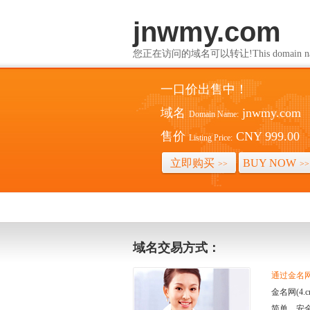
jnwmy.com
您正在访问的域名可以转让!This domain name i
一口价出售中！
域名
jnwmy.com
Domain Name:
售价
CNY 999.00
Listing Price:
立即购买
BUY NOW
>>
>>
域名交易方式：
通过金名网(
金名网(4
简单、安