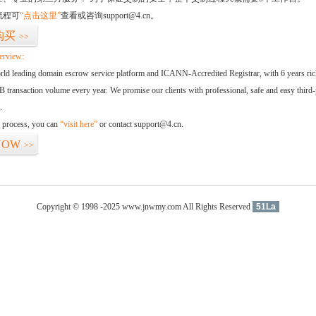
流程可
“点击这里”
查看或咨询support@4.cn。
购买
>>
erview:
orld leading domain escrow service platform and ICANN-Accredited Registrar, with 6 years ri
 transaction volume every year. We promise our clients with professional, safe and easy third-
.
d process, you can
“visit here”
or contact support@4.cn.
NOW
>>
Copyright © 1998 -2025 www.jnwmy.com All Rights Reserved
51La