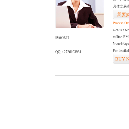
具体交易
我要
Process Ov
4.cn is a w
million RMB
联系我们
5 workdays
For detaile
QQ：2726103981
BUY 